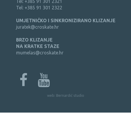
Tel: +385 91 301 2321
Tel: +385 91 301 2322
UMJETNIČKO I SINKRONIZIRANO KLIZANJE
juratek@croskate.hr
BRZO KLIZANJE
NA KRATKE STAZE
mumelas@croskate.hr
web:
Bernardić studio