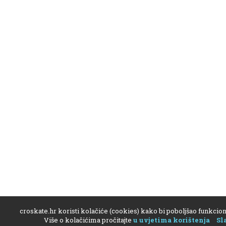
croskate.hr koristi kolačiće (cookies) kako bi poboljšao funkcion
Više o kolačićima pročitajte
u uvjetima korištenja
Sl