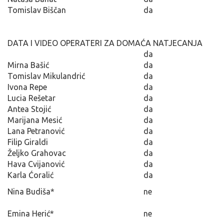
Tomislav Biščan
da
DATA I VIDEO OPERATERI ZA DOMAĆA NATJECANJA
da
Mirna Bašić
da
Tomislav Mikulandrić
da
Ivona Repe
da
Lucia Rešetar
da
Antea Stojić
da
Marijana Mesić
da
Lana Petranović
da
Filip Giraldi
da
Željko Grahovac
da
Hava Cvijanović
da
Karla Ćoralić
da
Nina Budiša*
ne
Emina Herić*
ne