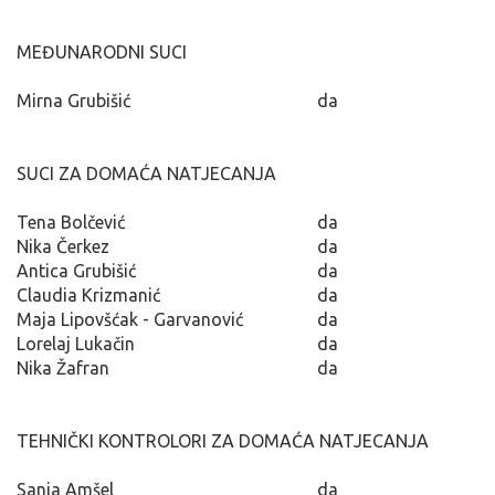
MEĐUNARODNI SUCI
Mirna Grubišić
da
SUCI ZA DOMAĆA NATJECANJA
Tena Bolčević
da
Nika Čerkez
da
Antica Grubišić
da
Claudia Krizmanić
da
Maja Lipovšćak - Garvanović
da
Lorelaj Lukačin
da
Nika Žafran
da
TEHNIČKI KONTROLORI ZA DOMAĆA NATJECANJA
Sanja Amšel
da