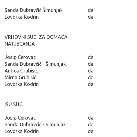
Sanda Dubravčić Šimunjak
da
Lovorka Kodrin
da
VRHOVNI SUCI ZA DOMAĆA
NATJECANJA
Josip Cerovac
da
Sanda Dubravčić - Šimunjak
da
Antica Grubišić
da
Mirna Grubišić
da
Lovorka Kodrin
da
ISU SUCI
Josip Cerovac
da
Sanda Dubravčić - Šimunjak
da
Lovorka Kodrin
da