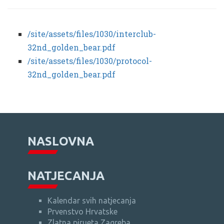
/site/assets/files/1030/interclub-
32nd_golden_bear.pdf
/site/assets/files/1030/protocol-
32nd_golden_bear.pdf
NASLOVNA
NATJECANJA
Kalendar svih natjecanja
Prvenstvo Hrvatske
Zlatna pirueta Zagreba