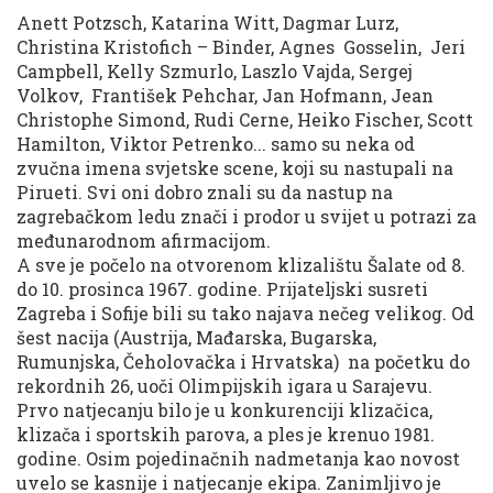
Anett Potzsch, Katarina Witt, Dagmar Lurz,
Christina Kristofich – Binder, Agnes Gosselin, Jeri
Campbell, Kelly Szmurlo, Laszlo Vajda, Sergej
Volkov, František Pehchar, Jan Hofmann, Jean
Christophe Simond, Rudi Cerne, Heiko Fischer, Scott
Hamilton, Viktor Petrenko... samo su neka od
zvučna imena svjetske scene, koji su nastupali na
Pirueti. Svi oni dobro znali su da nastup na
zagrebačkom ledu znači i prodor u svijet u potrazi za
međunarodnom afirmacijom.
A sve je počelo na otvorenom klizalištu Šalate od 8.
do 10. prosinca 1967. godine. Prijateljski susreti
Zagreba i Sofije bili su tako najava nečeg velikog. Od
šest nacija (Austrija, Mađarska, Bugarska,
Rumunjska, Čeholovačka i Hrvatska) na početku do
rekordnih 26, uoči Olimpijskih igara u Sarajevu.
Prvo natjecanju bilo je u konkurenciji klizačica,
klizača i sportskih parova, a ples je krenuo 1981.
godine. Osim pojedinačnih nadmetanja kao novost
uvelo se kasnije i natjecanje ekipa. Zanimljivo je