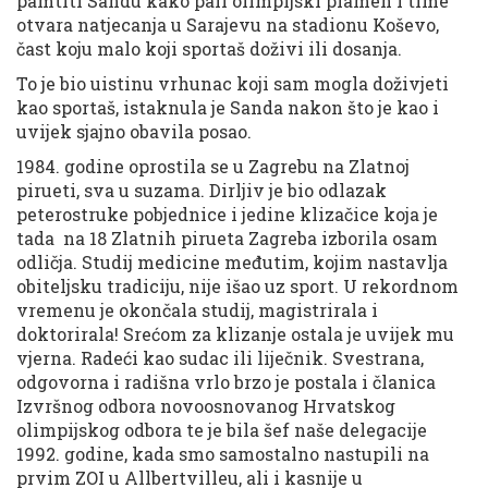
pamtiti Sandu kako pali olimpijski plamen i time
otvara natjecanja u Sarajevu na stadionu Koševo,
čast koju malo koji sportaš doživi ili dosanja.
To je bio uistinu vrhunac koji sam mogla doživjeti
kao sportaš, istaknula je Sanda nakon što je kao i
uvijek sjajno obavila posao.
1984. godine oprostila se u Zagrebu na Zlatnoj
pirueti, sva u suzama. Dirljiv je bio odlazak
peterostruke pobjednice i jedine klizačice koja je
tada na 18 Zlatnih pirueta Zagreba izborila osam
odličja. Studij medicine međutim, kojim nastavlja
obiteljsku tradiciju, nije išao uz sport. U rekordnom
vremenu je okončala studij, magistrirala i
doktorirala! Srećom za klizanje ostala je uvijek mu
vjerna. Radeći kao sudac ili liječnik. Svestrana,
odgovorna i radišna vrlo brzo je postala i članica
Izvršnog odbora novoosnovanog Hrvatskog
olimpijskog odbora te je bila šef naše delegacije
1992. godine, kada smo samostalno nastupili na
prvim ZOI u Allbertvilleu, ali i kasnije u