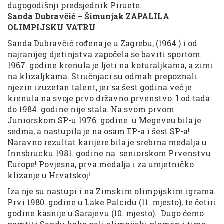
dugogodišnji predsjednik Piruete.
Sanda Dubravčić – Šimunjak ZAPALILA
OLIMPIJSKU VATRU
Sanda Dubravčić rođena je u Zagrebu, (1964.) i od
najranijeg djetinjstva započela se baviti sportom.
1967. godine krenula je ljeti na koturaljkama, a zimi
na klizaljkama. Stručnjaci su odmah prepoznali
njezin izuzetan talent, jer sa šest godina već je
krenula na svoje prvo državno prvenstvo. I od tada
do 1984. godine nije stala. Na svom prvom
Juniorskom SP-u 1976. godine u Megeveu bila je
sedma, a nastupila je na osam EP-a i šest SP-a!
Naravno rezultat karijere bila je srebrna medalja u
Innsbrucku 1981. godine na seniorskom Prvenstvu
Europe! Povjesna, prva medalja i za umjetničko
klizanje u Hrvatskoj!
Iza nje su nastupi i na Zimskim olimpijskim igrama.
Prvi 1980. godine u Lake Palcidu (11. mjesto), te četiri
godine kasnije u Sarajevu (10. mjesto). Dugo ćemo