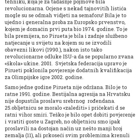
tehniku, koja je za tadašnje pojmove bila
revolucionarna. Ocjene s nekad tajnovitih listića
mogle su se odmah vidjeti na semaforu! Bila je to
ujedno i generalna proba za Europsko prvenstvo,
kojem je domaćin prvi puta bio 1974. godine. To je
bila premijera, no Pirueta je bila i zadnje službeno
natjecanje u svijetu na kojem su se izvodili
obavezni likovi (1990.), nakon isto tako
revolucionarne odluke ISU-a da se popularno zvana
«škola» ukine. 2001. Svjetska federacija upravo je
Pirueti poklonila povjerenje dodatnih kvalifikacija
za Olimpijske igre 2002. godine.
Samo jedne godine Pirueta nije održana. Bilo je to
ratne 1991. godine. Bestijalna agresija na Hrvatsku
nije dopustila proslavu srebrnog rođendana.
25.obljetnicu se moralo «zalediti» i pričekati d se
ratni vihor smiri. Teško je bilo opet dobiti povjerenje
i vratiti goste u Zagreb, no obljetnicu smo ipak
proslavili na dostojan način uz nešto manji broj
zemalja (11), ali prkoseći svim problemima krenuli