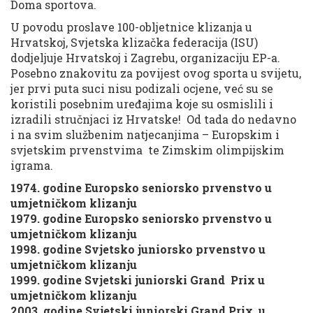
Doma sportova.
U povodu proslave 100-obljetnice klizanja u
Hrvatskoj, Svjetska klizačka federacija (ISU)
dodjeljuje Hrvatskoj i Zagrebu, organizaciju EP-a.
Posebno znakovitu za povijest ovog sporta u svijetu,
jer prvi puta suci nisu podizali ocjene, već su se
koristili posebnim uređajima koje su osmislili i
izradili stručnjaci iz Hrvatske! Od tada do nedavno
i na svim službenim natjecanjima – Europskim i
svjetskim prvenstvima te Zimskim olimpijskim
igrama.
1974. godine Europsko seniorsko prvenstvo u
umjetničkom klizanju
1979. godine Europsko seniorsko prvenstvo u
umjetničkom klizanju
1998. godine Svjetsko juniorsko prvenstvo u
umjetničkom klizanju
1999. godine Svjetski juniorski Grand Prix u
umjetničkom klizanju
2003. godine Svjetski juniorski Grand Prix u