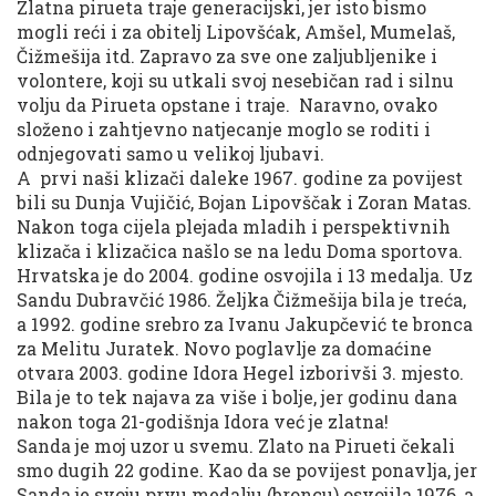
Zlatna pirueta traje generacijski, jer isto bismo
mogli reći i za obitelj Lipovšćak, Amšel, Mumelaš,
Čižmešija itd. Zapravo za sve one zaljubljenike i
volontere, koji su utkali svoj nesebičan rad i silnu
volju da Pirueta opstane i traje. Naravno, ovako
složeno i zahtjevno natjecanje moglo se roditi i
odnjegovati samo u velikoj ljubavi.
A prvi naši klizači daleke 1967. godine za povijest
bili su Dunja Vujičić, Bojan Lipovščak i Zoran Matas.
Nakon toga cijela plejada mladih i perspektivnih
klizača i klizačica našlo se na ledu Doma sportova.
Hrvatska je do 2004. godine osvojila i 13 medalja. Uz
Sandu Dubravčić 1986. Željka Čižmešija bila je treća,
a 1992. godine srebro za Ivanu Jakupčević te bronca
za Melitu Juratek. Novo poglavlje za domaćine
otvara 2003. godine Idora Hegel izborivši 3. mjesto.
Bila je to tek najava za više i bolje, jer godinu dana
nakon toga 21-godišnja Idora već je zlatna!
Sanda je moj uzor u svemu. Zlato na Pirueti čekali
smo dugih 22 godine. Kao da se povijest ponavlja, jer
Sanda je svoju prvu medalju (broncu) osvojila 1976, a