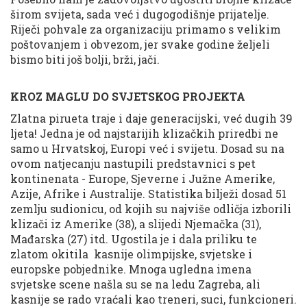
širom svijeta, sada već i dugogodišnje prijatelje.
Riječi pohvale za organizaciju primamo s velikim
poštovanjem i obvezom, jer svake godine željeli
bismo biti još bolji, brži, jači.
KROZ MAGLU DO SVJETSKOG PROJEKTA
Zlatna pirueta traje i daje generacijski, već dugih 39
ljeta! Jedna je od najstarijih klizačkih priredbi ne
samo u Hrvatskoj, Europi već i svijetu. Dosad su na
ovom natjecanju nastupili predstavnici s pet
kontinenata - Europe, Sjeverne i Južne Amerike,
Azije, Afrike i Australije. Statistika bilježi dosad 51
zemlju sudionicu, od kojih su najviše odličja izborili
klizači iz Amerike (38), a slijedi Njemačka (31),
Mađarska (27) itd. Ugostila je i dala priliku te
zlatom okitila kasnije olimpijske, svjetske i
europske pobjednike. Mnoga ugledna imena
svjetske scene našla su se na ledu Zagreba, ali
kasnije se rado vraćali kao treneri, suci, funkcioneri.