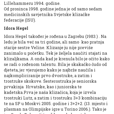
Lillehammeru 1994. godine.
Od prosinca 1998. godine jedna je od samo sedam
medicinskih savjetnika Svjetske klizačke
federacije (ISU).
Idora Hegel
Idora Hegel također je rođena u Zagrebu (1983.) . Na
ledu je bila već sa tri godine, ali samo kao pratnja
starije sestre Veline. Klizanje ju nije previše
zanimalo u početku. Tek je željela naučiti stajati na
klizaljkama. A onda kad je krenula bilo je očito kako
se radi o rođenom talentu. Bila je skakačko čudo od
djeteta, jer vjerujemo kako je najbrže naučila i
najkompliciranije prvo dvostruke, a zatim i
trostruke skokove. Šesterostruka je seniorska
prvakinja Hrvatske, kao i juniorska te
kadetska.Prva je naša klizačica, koja je izvela
trostruki Lutz, a zatim i trostruku 3+3 kombinaciju
te na SP u Moskvi 2005. godine i 3+2+2. (13. mjesto i
plasman na Olimpijske igre u Torino 2006.). Tako je