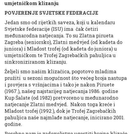
umjetničkom klizanju
POVJERENJE SVJETSKE FEDERACIJE
Jedan smo od rijetkih saveza, koji u kalendaru
Svjetske federacije (ISU) ima čak četiri
međunarodna natjecanja. To su Zlatna pirueta
Zagreba (seniorsko), Zlatni medvjed (od kadeta do
juniora) i Mladost trofej (od kadeta do juniora) u
umjetničkom te Trofej Zagrebačkih pahuljica u
sinkroniziranom klizanju.
Željeli smo našim klizačica, pogotovo mladima
pružiti u sezoni mogućnost što većeg broja nastupa
i provjera s vršnjacima i tako je nakon Piruete
(1967.), našeg najstarijeg natjecanja 1986. godine
Kup Šalate (od 1982) pretvoreno u međunarodno
natjecanje Zlatni medvjed. Nakon toga kreće i
Mladost trofej (1992.), dok je Trofej Zagrebačkih
pahuljica naše najmlađe natjecanje, inicirano 2001.
godine.
Posebno nam je zadovoljstvo ugostiti brojne klizače