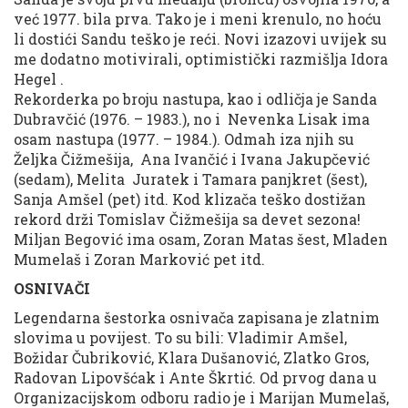
već 1977. bila prva. Tako je i meni krenulo, no hoću
li dostići Sandu teško je reći. Novi izazovi uvijek su
me dodatno motivirali, optimistički razmišlja Idora
Hegel .
Rekorderka po broju nastupa, kao i odličja je Sanda
Dubravčić (1976. – 1983.), no i Nevenka Lisak ima
osam nastupa (1977. – 1984.). Odmah iza njih su
Željka Čižmešija, Ana Ivančić i Ivana Jakupčević
(sedam), Melita Juratek i Tamara panjkret (šest),
Sanja Amšel (pet) itd. Kod klizača teško dostižan
rekord drži Tomislav Čižmešija sa devet sezona!
Miljan Begović ima osam, Zoran Matas šest, Mladen
Mumelaš i Zoran Marković pet itd.
OSNIVAČI
Legendarna šestorka osnivača zapisana je zlatnim
slovima u povijest. To su bili: Vladimir Amšel,
Božidar Čubriković, Klara Dušanović, Zlatko Gros,
Radovan Lipovšćak i Ante Škrtić. Od prvog dana u
Organizacijskom odboru radio je i Marijan Mumelaš,