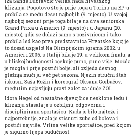
iza Sande Dubravčić velika nada hrvatskog
klizanja. Pogotovo što je prije toga u Torinu na EP-u
probila se među deset najboljih (9. mjesto). U svojoj
najboljoj sezoni prije toga bila je na dva seniorska
Grand Prixa u Americi (9. mjesto) i u Japanu (10.
mjesto), gdje se dolazi samo s pozivnicom i tako
probila led kao prva predstavnica Hrvatske kojoj je
to dosad uspjelo! Na Olimpijskim igrama 2002. u
Americi i 2006. u Italiji bila je 19. u velikom finalu, a
u bliskoj budućnosti očekuje puno, puno više. Možda
je mogla i prije postići bolje, ali ozljeda desnog
gležnja muči ju već pet sezona. Njezin stručni štab
iskusni Saša Rožin i koreograf Oksana Gorbačov,
međutim najavljuju pravi zalet za iduće ZOI.
Idora Hegel od nestašne djevojčice nesklone ledu i
klizanju stasala je u ozbiljnu, odgovornu i
discipliniranu sportašicu. Kada je bilo najteže i
najpotrebnije, znala je stisnuti zube od bolova i
postići najviše. Vrlina velike sportašice, pred kojom
je sigurno lijepa budućnost.