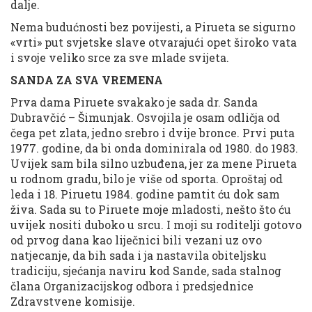
dalje.
Nema budućnosti bez povijesti, a Pirueta se sigurno
«vrti» put svjetske slave otvarajući opet široko vata
i svoje veliko srce za sve mlade svijeta.
SANDA ZA SVA VREMENA
Prva dama Piruete svakako je sada dr. Sanda
Dubravčić – Šimunjak. Osvojila je osam odličja od
čega pet zlata, jedno srebro i dvije bronce. Prvi puta
1977. godine, da bi onda dominirala od 1980. do 1983.
Uvijek sam bila silno uzbuđena, jer za mene Pirueta
u rodnom gradu, bilo je više od sporta. Oproštaj od
leda i 18. Piruetu 1984. godine pamtit ću dok sam
živa. Sada su to Piruete moje mladosti, nešto što ću
uvijek nositi duboko u srcu. I moji su roditelji gotovo
od prvog dana kao liječnici bili vezani uz ovo
natjecanje, da bih sada i ja nastavila obiteljsku
tradiciju, sjećanja naviru kod Sande, sada stalnog
člana Organizacijskog odbora i predsjednice
Zdravstvene komisije.