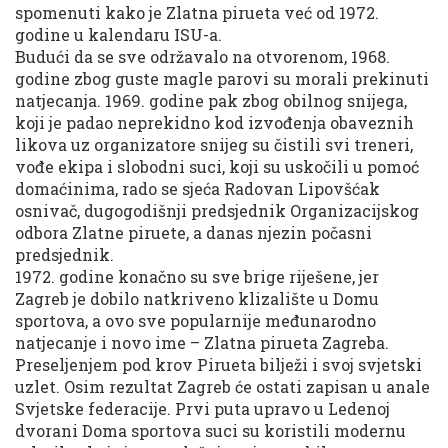
spomenuti kako je Zlatna pirueta već od 1972.
godine u kalendaru ISU-a.
Budući da se sve održavalo na otvorenom, 1968.
godine zbog guste magle parovi su morali prekinuti
natjecanja. 1969. godine pak zbog obilnog snijega,
koji je padao neprekidno kod izvođenja obaveznih
likova uz organizatore snijeg su čistili svi treneri,
vođe ekipa i slobodni suci, koji su uskočili u pomoć
domaćinima, rado se sjeća Radovan Lipovšćak
osnivač, dugogodišnji predsjednik Organizacijskog
odbora Zlatne piruete, a danas njezin počasni
predsjednik.
1972. godine konačno su sve brige riješene, jer
Zagreb je dobilo natkriveno klizalište u Domu
sportova, a ovo sve popularnije međunarodno
natjecanje i novo ime – Zlatna pirueta Zagreba.
Preseljenjem pod krov Pirueta bilježi i svoj svjetski
uzlet. Osim rezultat Zagreb će ostati zapisan u anale
Svjetske federacije. Prvi puta upravo u Ledenoj
dvorani Doma sportova suci su koristili modernu