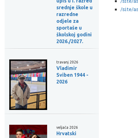
/site/a
upis u I. razred
srednje škole u
/site/a
razredne
odjele za
sportaše u
školskoj godini
2026./2027.
travanj 2026
Vladimir
Sviben 1944 -
2026
veljača 2026
Hrvatski