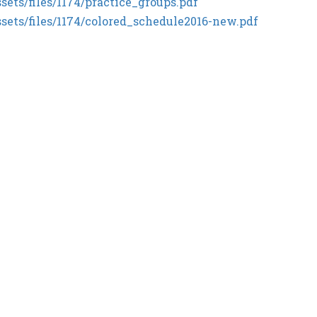
ssets/files/1174/practice_groups.pdf
ssets/files/1174/colored_schedule2016-new.pdf