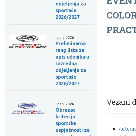
EVEN
odjeljenja za
sportaše
COLO
2026/2027
PRACT
lipanj 2026
Preliminarna
rang lista za
upis učenika u
razredna
odjeljenja za
sportaše
2026/2027
Vezani 
lipanj 2026
Obrazac
kriterija
sportske
/site/a
uspješnosti za