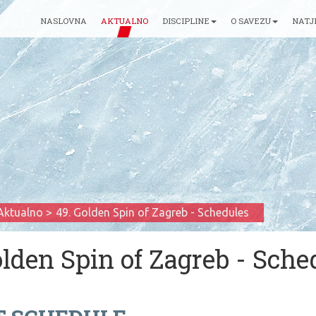
NASLOVNA
AKTUALNO
DISCIPLINE
O SAVEZU
NATJ
Aktualno
49. Golden Spin of Zagreb - Schedules
olden Spin of Zagreb - Sche