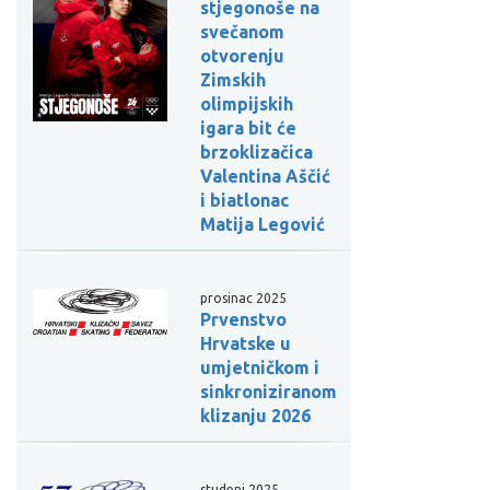
stjegonoše na
svečanom
otvorenju
Zimskih
olimpijskih
igara bit će
brzoklizačica
Valentina Aščić
i biatlonac
Matija Legović
prosinac 2025
Prvenstvo
Hrvatske u
umjetničkom i
sinkroniziranom
klizanju 2026
studeni 2025