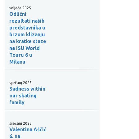
veljača 2025
Odlični
rezultati naših
predstavnika u
brzom klizanju
na kratke staze
na ISU World
Touru 6 u
Milanu
siječanj 2025
Sadness within
our skating
family
siječanj 2025
Valentina Aščić
6. na