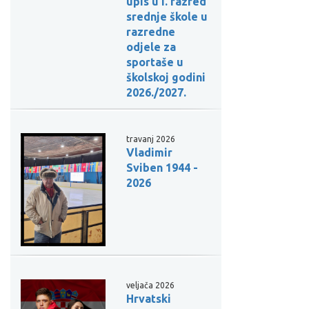
upis u I. razred
srednje škole u
razredne
odjele za
sportaše u
školskoj godini
2026./2027.
travanj 2026
Vladimir
Sviben 1944 -
2026
veljača 2026
Hrvatski