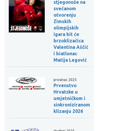
stjegonoše na
svečanom
otvorenju
Zimskih
olimpijskih
igara bit će
brzoklizačica
Valentina Aščić
i biatlonac
Matija Legović
prosinac 2025
Prvenstvo
Hrvatske u
umjetničkom i
sinkroniziranom
klizanju 2026
studeni 2025