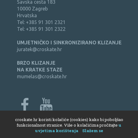
Savska cesta 183
10000 Zagreb
Hrvatska
Tel: +385 91 301 2321
Tel: +385 91 301 2322
UMJETNIČKO I SINKRONIZIRANO KLIZANJE
juratek@croskate.hr
BRZO KLIZANJE
NA KRATKE STAZE
mumelas@croskate.hr
croskate.hr koristi kolačiće (cookies) kako bi poboljšao
web:
Bernardić studio
funkcionalnost stranice. Više o kolačićima pročitajte
u
uvjetima korištenja
Slažem se