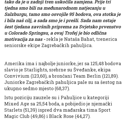
tako da je u zadnji tren uskočila zamjena. Prije tri
tjedna smo bili na međunarodnom natjecanju u
Salzburgu, tamo smo osvojile 95 bodova, ova stotka je
i bila naš cilj, a sada smo je i prešli. Sada nam ostaje
šest tjedana završnih priprema za Svjetsko prvenstvo
u Colorado Springsu, a ovaj Trofej je bio odlična
motivacija za nas -
rekla je Nataša Bahat, trenerica
seniorske ekipe Zagrebačkih pahuljica.
Amerika ima i najbolje juniorke, jer sa 125,48 bodova
slavio je Starlights, srebrne su Šveđanke, ekipa
Convivium (123,60), a brončani Team Berlin (121,89).
Juniorke Zagrebačkih pahuljica pale su sa šestog na
ukupno sedmo mjesto (68,37).
Istu poziciju zauzele su i Pahuljice u kategoriji
Mixed Age sa 25,54 boda, a pobijedio je njemački
Starlets (51,39) ispred dva mađarska tima Sport
Magic Club (49,86) i Black Rose (44,27).