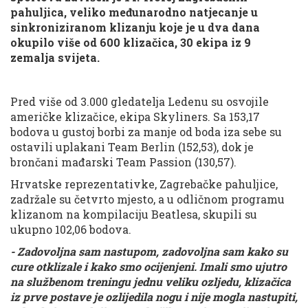
pahuljica, veliko međunarodno natjecanje u
sinkroniziranom klizanju koje je u dva dana
okupilo više od 600 klizačica, 30 ekipa iz 9
zemalja svijeta.
Pred više od 3.000 gledatelja Ledenu su osvojile
američke klizačice, ekipa Skyliners. Sa 153,17
bodova u gustoj borbi za manje od boda iza sebe su
ostavili uplakani Team Berlin (152,53), dok je
brončani mađarski Team Passion (130,57).
Hrvatske reprezentativke, Zagrebačke pahuljice,
zadržale su četvrto mjesto, a u odličnom programu
klizanom na kompilaciju Beatlesa, skupili su
ukupno 102,06 bodova.
- Zadovoljna sam nastupom, zadovoljna sam kako su
cure otklizale i kako smo ocijenjeni. Imali smo ujutro
na službenom treningu jednu veliku ozljedu, klizačica
iz prve postave je ozlijedila nogu i nije mogla nastupiti,