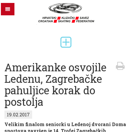
Amerikanke osvojile
Ledenu, Zagrebačke
pahuljice korak do
postolja
19.02.2017
Velikim finalom seniorki u Ledenoj dvorani Doma
sportova završen je 14. Trofej Zagrebačkih