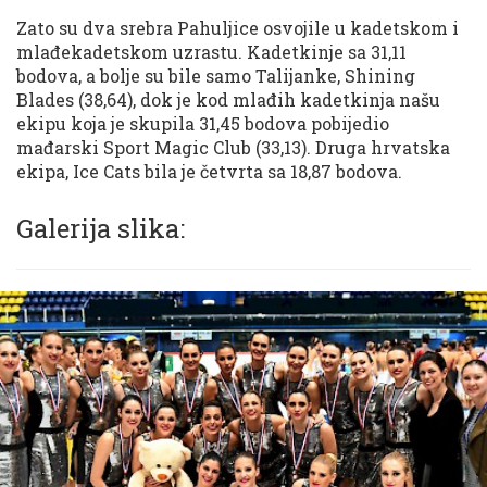
Zato su dva srebra Pahuljice osvojile u kadetskom i
mlađekadetskom uzrastu. Kadetkinje sa 31,11
bodova, a bolje su bile samo Talijanke, Shining
Blades (38,64), dok je kod mlađih kadetkinja našu
ekipu koja je skupila 31,45 bodova pobijedio
mađarski Sport Magic Club (33,13). Druga hrvatska
ekipa, Ice Cats bila je četvrta sa 18,87 bodova.
Galerija slika: