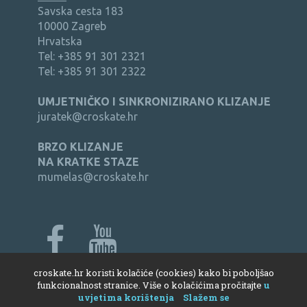
Savska cesta 183
10000 Zagreb
Hrvatska
Tel: +385 91 301 2321
Tel: +385 91 301 2322
UMJETNIČKO I SINKRONIZIRANO KLIZANJE
juratek@croskate.hr
BRZO KLIZANJE
NA KRATKE STAZE
mumelas@croskate.hr
croskate.hr koristi kolačiće (cookies) kako bi poboljšao
web:
Bernardić studio
funkcionalnost stranice. Više o kolačićima pročitajte
u
uvjetima korištenja
Slažem se