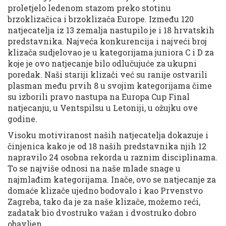
proletjelo ledenom stazom preko stotinu
brzoklizačica i brzoklizača Europe. Između 120
natjecatelja iz 13 zemalja nastupilo je i 18 hrvatskih
predstavnika. Najveća konkurencija i najveći broj
klizača sudjelovao je u kategorijama juniora C i D za
koje je ovo natjecanje bilo odlučujuće za ukupni
poredak. Naši stariji klizači već su ranije ostvarili
plasman među prvih 8 u svojim kategorijama čime
su izborili pravo nastupa na Europa Cup Final
natjecanju, u Ventspilsu u Letoniji, u ožujku ove
godine.
Visoku motiviranost naših natjecatelja dokazuje i
činjenica kako je od 18 naših predstavnika njih 12
napravilo 24 osobna rekorda u raznim disciplinama.
To se najviše odnosi na naše mlade snage u
najmlađim kategorijama. Inače, ovo se natjecanje za
domaće klizače ujedno bodovalo i kao Prvenstvo
Zagreba, tako da je za naše klizače, možemo reći,
zadatak bio dvostruko važan i dvostruko dobro
obavljen.